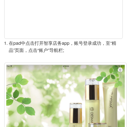
y
V
i
d
在pad中点击打开智享店务app，账号登录成功，至“精
品”页面，点击“账户”导航栏;
e
o