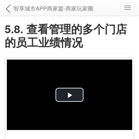
智享城市APP商家篇-商家玩家圈
Toggl
navig
5.8. 查看管理的多个门店
的员工业绩情况
P
l
a