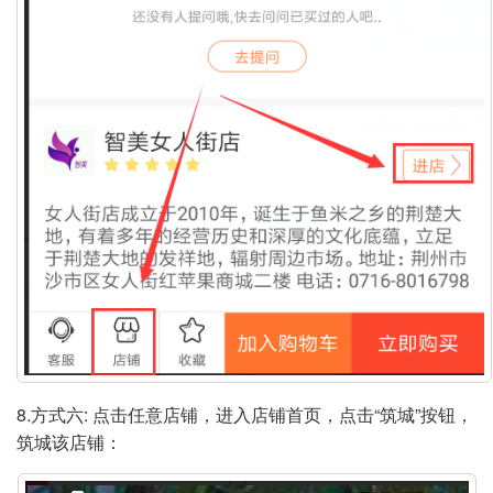
8.方式六: 点击任意店铺，进入店铺首页，点击“筑城”按钮，
筑城该店铺：