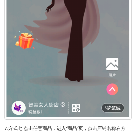
7.方式七:点击任意商品，进入“商品”页，点击店铺名称右方