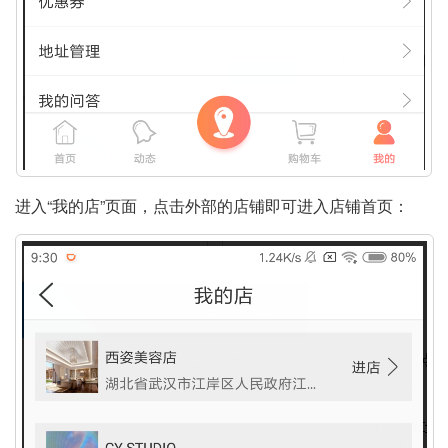
进入“我的店”页面，点击外部的店铺即可进入店铺首页：