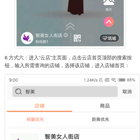
6.方式六：进入“云店”主页面，点击云店首页顶部的搜索按
钮，输入所需查询的店铺，选择该店铺，进入店铺首页：