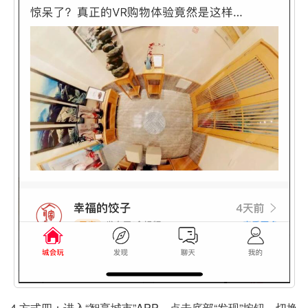
4.方式四：进入“智享城市”APP，点击底部“发现”按钮，切换