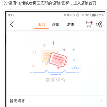
的“进店”按钮或者页面底部的“店铺”图标，进入店铺首页：