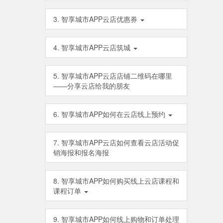
3. 智享城市APP云店优惠券
4. 智享城市APP云店筑城
5. 智享城市APP云店店铺二维码在哪里
——分享云店给我的朋友
6. 智享城市APP如何在云店线上预约
7. 智享城市APP云店如何查看云店活动促
销海报和报名海报
8. 智享城市APP如何购买线上云店课程和
课程订单
9. 智享城市APP如何线上购物和订单处理