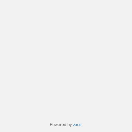
Powered by
zxcs
.