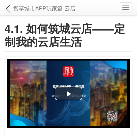
智享城市APP玩家篇-云店
Toggl
navig
4.1. 如何筑城云店——定
制我的云店生活
P
l
a