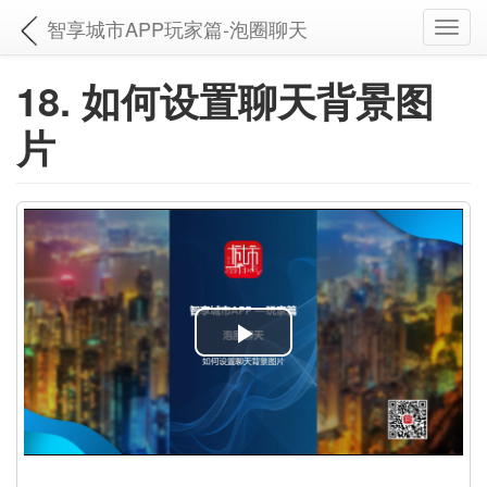
智享城市APP玩家篇-泡圈聊天
Toggl
navig
18. 如何设置聊天背景图
片
P
l
a