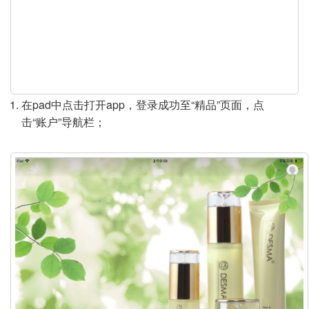
y
V
i
d
在pad中点击打开app，登录成功至“精品”页面，点
击“账户”导航栏；
e
o