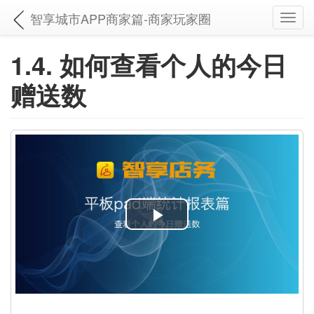
智享城市APP商家篇-商家玩家圈
Toggl
navig
1.4. 如何查看个人的今日
赠送数
P
l
a