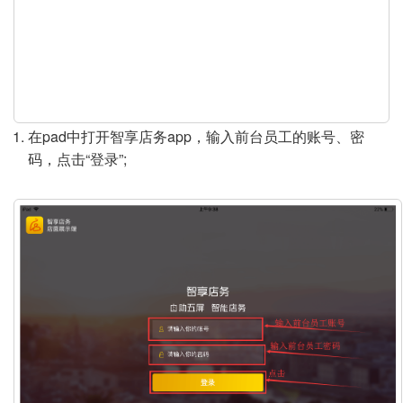
y
V
i
d
在pad中打开智享店务app，输入前台员工的账号、密
码，点击“登录”;
e
o