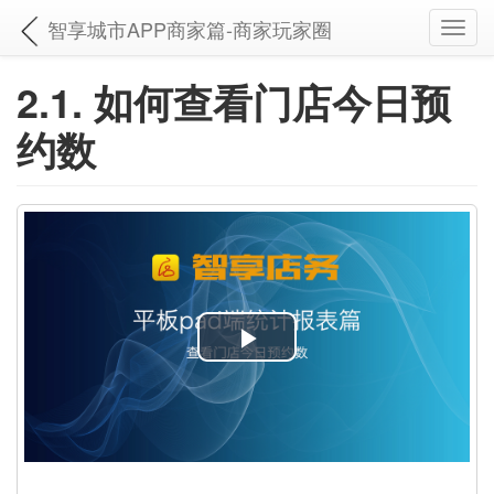
智享城市APP商家篇-商家玩家圈
Toggl
navig
2.1. 如何查看门店今日预
约数
P
l
a