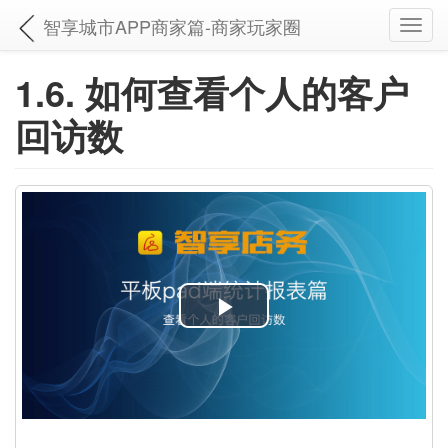
智享城市APP商家篇-商家玩家圈
Toggl
navig
1.6. 如何查看个人的客户
回访数
P
l
a